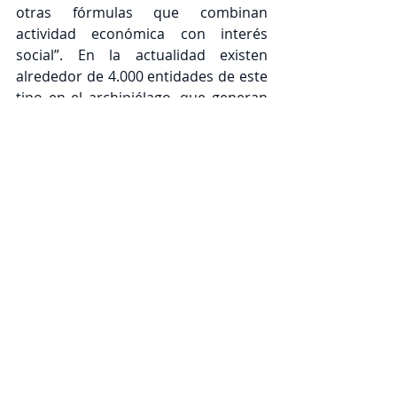
otras fórmulas que combinan 
actividad económica con interés 
social”. En la actualidad existen 
alrededor de 4.000 entidades de este 
tipo en el archipiélago, que generan 
cerca de 19.000 empleos.
El I Foro de la Economía Social de 
Canarias contará con la participación 
de la directora general de Economía 
Social y Responsabilidad Social de las 
Empresas del Gobierno de España, 
Aicha Belassir; el presidente de la 
Confederación Empresarial Española 
de la Economía Social (CEPES), Juan 
Antonio Pedreño; la jefa de sección 
del SCE, María Francisca Díaz y la 
profesora titular de Derecho 
Mercantil de la Universidad de Las 